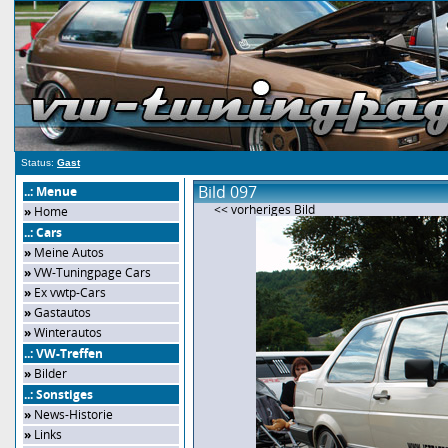
Status:
Gast
Bild 097
..: Menue
<< vorheriges Bild
»
Home
..: Cars
»
Meine Autos
»
VW-Tuningpage Cars
»
Ex vwtp-Cars
»
Gastautos
»
Winterautos
..: VW-Treffen
»
Bilder
..: Sonstiges
»
News-Historie
»
Links