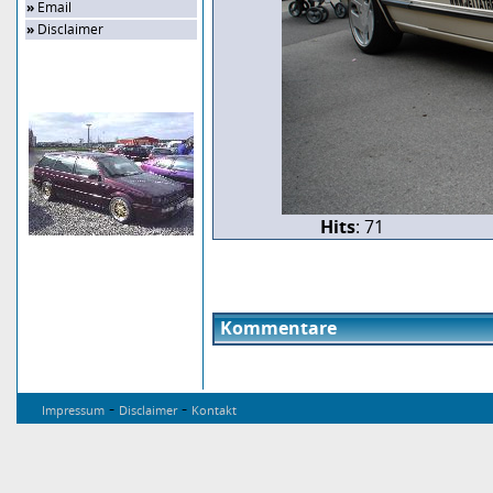
»
Email
»
Disclaimer
Zufalls-Bild
Hits
: 71
Kommentare
-
-
Impressum
Disclaimer
Kontakt