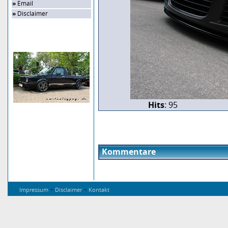
»
Email
»
Disclaimer
Zufalls-Bild
Hits
: 95
Kommentare
-
-
Impressum
Disclaimer
Kontakt