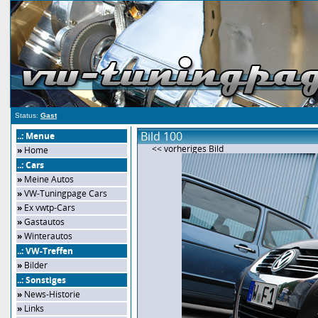
Status:
Gast
Bild 100
..: Menue
<< vorheriges Bild
»
Home
..: Cars
»
Meine Autos
»
VW-Tuningpage Cars
»
Ex vwtp-Cars
»
Gastautos
»
Winterautos
..: VW-Treffen
»
Bilder
..: Sonstiges
»
News-Historie
»
Links