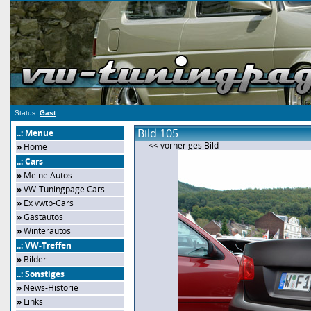
Status:
Gast
Bild 105
..: Menue
<< vorheriges Bild
»
Home
..: Cars
»
Meine Autos
»
VW-Tuningpage Cars
»
Ex vwtp-Cars
»
Gastautos
»
Winterautos
..: VW-Treffen
»
Bilder
..: Sonstiges
»
News-Historie
»
Links