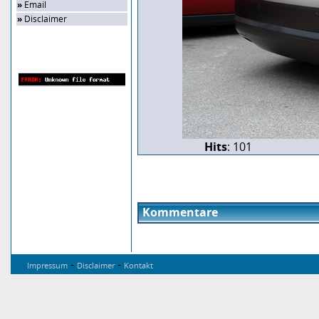
»
Email
»
Disclaimer
Zufalls-Bild
Hits
: 101
Kommentare
-
-
Impressum
Disclaimer
Kontakt