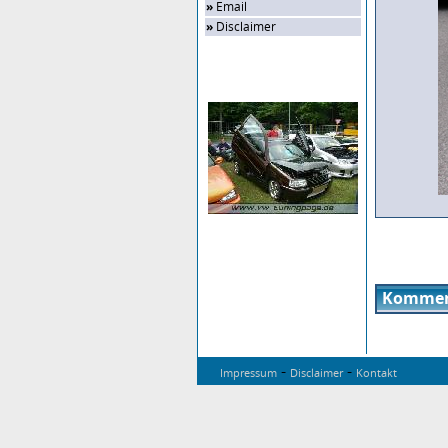
»
Email
»
Disclaimer
Zufalls-Bild
Kommen
-
-
Impressum
Disclaimer
Kontakt