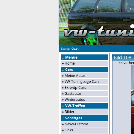
Status:
Gast
Bild 108
..: Menue
<< vorher
»
Home
..: Cars
»
Meine Autos
»
VW-Tuningpage Cars
»
Ex vwtp-Cars
»
Gastautos
»
Winterautos
..: VW-Treffen
»
Bilder
..: Sonstiges
»
News-Historie
»
Links