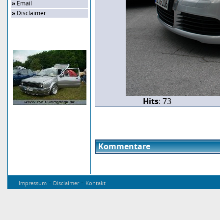
»
Email
»
Disclaimer
Zufalls-Bild
Hits
: 73
Kommentare
-
-
Impressum
Disclaimer
Kontakt