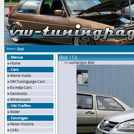
Status:
Gast
Bild 113
..: Menue
<< vorheriges Bild
»
Home
..: Cars
»
Meine Autos
»
VW-Tuningpage Cars
»
Ex vwtp-Cars
»
Gastautos
»
Winterautos
..: VW-Treffen
»
Bilder
..: Sonstiges
»
News-Historie
»
Links