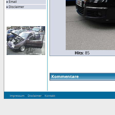
»
Email
»
Disclaimer
Zufalls-Bild
Hits
: 85
Kommentare
-
-
Impressum
Disclaimer
Kontakt