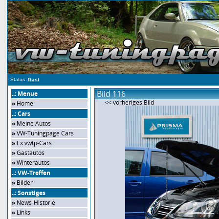
Status:
Gast
Bild 116
..: Menue
<< vorheriges Bild
»
Home
..: Cars
»
Meine Autos
»
VW-Tuningpage Cars
»
Ex vwtp-Cars
»
Gastautos
»
Winterautos
..: VW-Treffen
»
Bilder
..: Sonstiges
»
News-Historie
»
Links