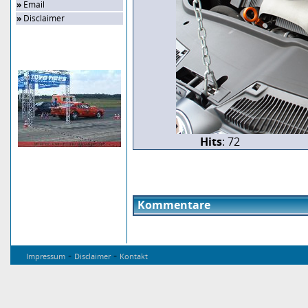
»
Email
»
Disclaimer
Zufalls-Bild
Hits
: 72
Kommentare
-
-
Impressum
Disclaimer
Kontakt