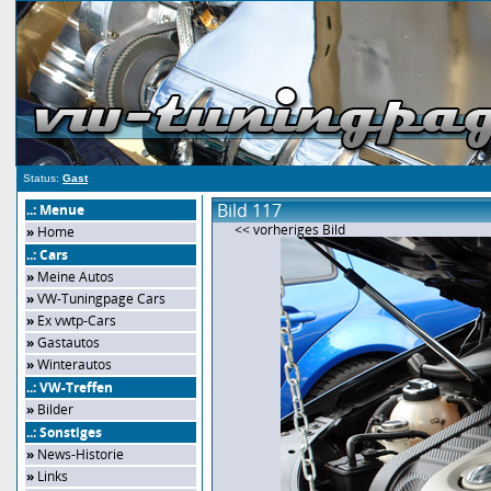
Status:
Gast
Bild 117
..: Menue
<< vorheriges Bild
»
Home
..: Cars
»
Meine Autos
»
VW-Tuningpage Cars
»
Ex vwtp-Cars
»
Gastautos
»
Winterautos
..: VW-Treffen
»
Bilder
..: Sonstiges
»
News-Historie
»
Links