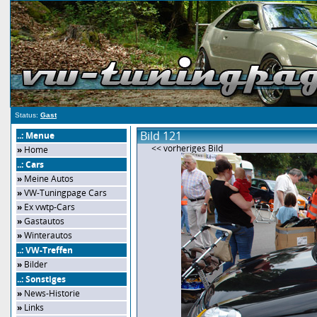
Status:
Gast
Bild 121
..: Menue
<< vorheriges Bild
»
Home
..: Cars
»
Meine Autos
»
VW-Tuningpage Cars
»
Ex vwtp-Cars
»
Gastautos
»
Winterautos
..: VW-Treffen
»
Bilder
..: Sonstiges
»
News-Historie
»
Links