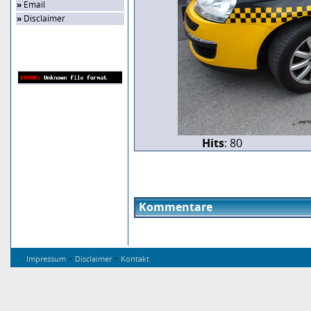
»
Email
»
Disclaimer
Zufalls-Bild
Hits
: 80
Kommentare
-
-
Impressum
Disclaimer
Kontakt