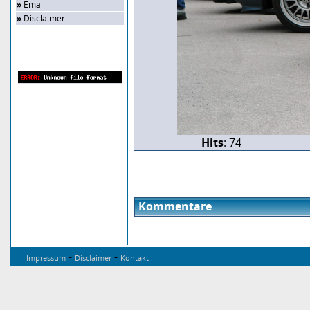
»
Email
»
Disclaimer
Zufalls-Bild
Hits
: 74
Kommentare
-
-
Impressum
Disclaimer
Kontakt