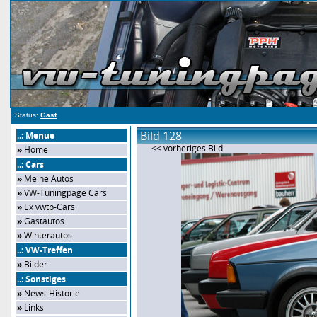
Status:
Gast
Bild 128
..: Menue
<< vorheriges Bild
»
Home
..: Cars
»
Meine Autos
»
VW-Tuningpage Cars
»
Ex vwtp-Cars
»
Gastautos
»
Winterautos
..: VW-Treffen
»
Bilder
..: Sonstiges
»
News-Historie
»
Links