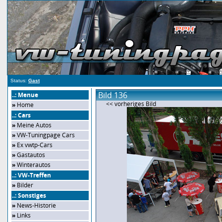
Status:
Gast
Bild 136
..: Menue
<< vorheriges Bild
»
Home
..: Cars
»
Meine Autos
»
VW-Tuningpage Cars
»
Ex vwtp-Cars
»
Gastautos
»
Winterautos
..: VW-Treffen
»
Bilder
..: Sonstiges
»
News-Historie
»
Links