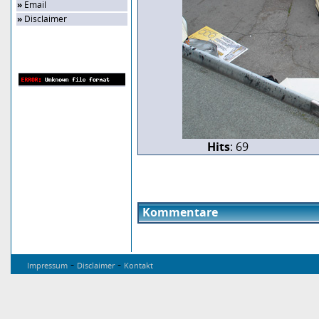
»
Email
»
Disclaimer
Zufalls-Bild
Hits
: 69
Kommentare
-
-
Impressum
Disclaimer
Kontakt