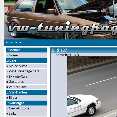
Status:
Gast
Bild 137
..: Menue
<< vorheriges Bild
»
Home
..: Cars
»
Meine Autos
»
VW-Tuningpage Cars
»
Ex vwtp-Cars
»
Gastautos
»
Winterautos
..: VW-Treffen
»
Bilder
..: Sonstiges
»
News-Historie
»
Links