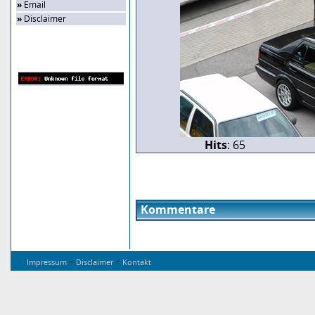
»
Email
»
Disclaimer
Zufalls-Bild
Hits
: 65
Kommentare
-
-
Impressum
Disclaimer
Kontakt