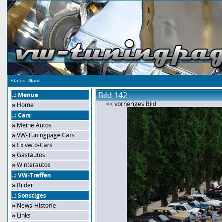
Status:
Gast
Bild 142
..: Menue
<< vorheriges Bild
»
Home
..: Cars
»
Meine Autos
»
VW-Tuningpage Cars
»
Ex vwtp-Cars
»
Gastautos
»
Winterautos
..: VW-Treffen
»
Bilder
..: Sonstiges
»
News-Historie
»
Links