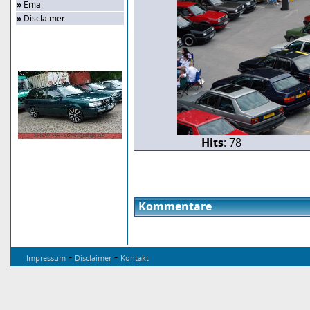
»
Email
»
Disclaimer
Zufalls-Bild
Hits
: 78
Kommentare
-
-
Impressum
Disclaimer
Kontakt