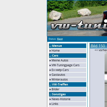
Status:
Gast
Bild 150
..: Menue
<< vorher
»
Home
..: Cars
»
Meine Autos
»
VW-Tuningpage Cars
»
Ex vwtp-Cars
»
Gastautos
»
Winterautos
..: VW-Treffen
»
Bilder
..: Sonstiges
»
News-Historie
»
Links