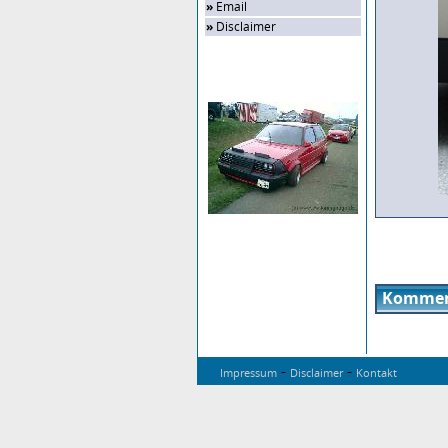
»
Email
»
Disclaimer
Zufalls-Bild
Kommen
-
-
Impressum
Disclaimer
Kontakt