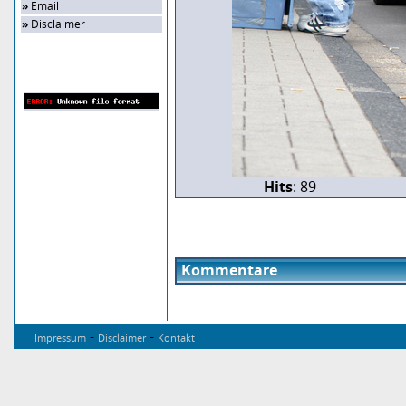
»
Email
»
Disclaimer
Zufalls-Bild
Hits
: 89
Kommentare
-
-
Impressum
Disclaimer
Kontakt