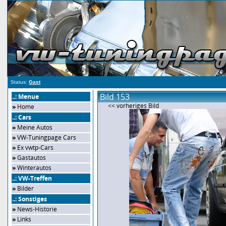
Status:
Gast
Bild 153
..: Menue
<< vorheriges Bild
»
Home
..: Cars
»
Meine Autos
»
VW-Tuningpage Cars
»
Ex vwtp-Cars
»
Gastautos
»
Winterautos
..: VW-Treffen
»
Bilder
..: Sonstiges
»
News-Historie
»
Links