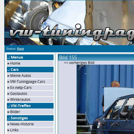
Status:
Gast
Bild 155
..: Menue
<< vorheriges Bild
»
Home
..: Cars
»
Meine Autos
»
VW-Tuningpage Cars
»
Ex vwtp-Cars
»
Gastautos
»
Winterautos
..: VW-Treffen
»
Bilder
..: Sonstiges
»
News-Historie
»
Links