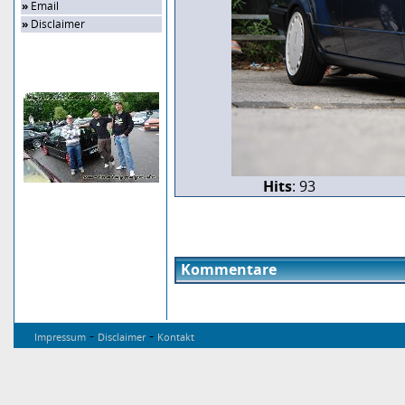
»
Email
»
Disclaimer
Zufalls-Bild
Hits
: 93
Kommentare
-
-
Impressum
Disclaimer
Kontakt