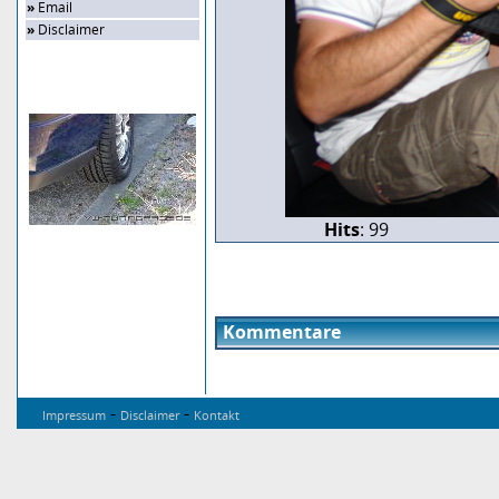
»
Email
»
Disclaimer
Zufalls-Bild
Hits
: 99
Kommentare
-
-
Impressum
Disclaimer
Kontakt