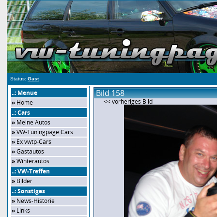
Status:
Gast
Bild 158
..: Menue
<< vorheriges Bild
»
Home
..: Cars
»
Meine Autos
»
VW-Tuningpage Cars
»
Ex vwtp-Cars
»
Gastautos
»
Winterautos
..: VW-Treffen
»
Bilder
..: Sonstiges
»
News-Historie
»
Links