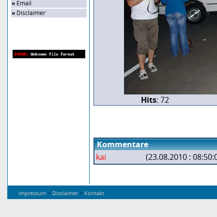
»
Email
»
Disclaimer
Zufalls-Bild
Hits
: 72
Kommentare
kai
(23.08.2010 : 08:50:
-
-
Impressum
Disclaimer
Kontakt