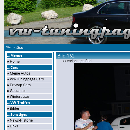
Status:
Gast
Bild 162
..: Menue
<< vorheriges Bild
»
Home
..: Cars
»
Meine Autos
»
VW-Tuningpage Cars
»
Ex vwtp-Cars
»
Gastautos
»
Winterautos
..: VW-Treffen
»
Bilder
..: Sonstiges
»
News-Historie
»
Links